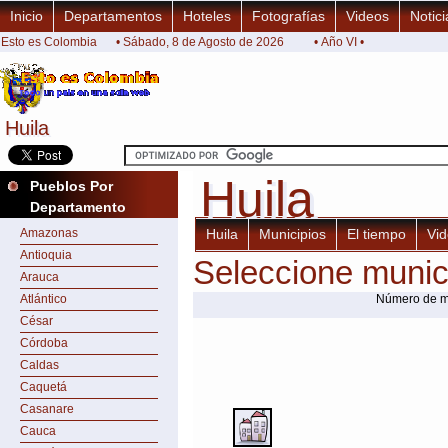
Inicio
Departamentos
Hoteles
Fotografías
Videos
Notici
Esto es Colombia
• Sábado, 8 de Agosto de 2026
• Año VI •
Huila
Huila
Huila
Huila
Pueblos Por
Departamento
Amazonas
Huila
Municipios
El tiempo
Vi
Antioquia
Seleccione munic
Arauca
Atlántico
Número de mu
César
Córdoba
Caldas
Caquetá
Casanare
Cauca