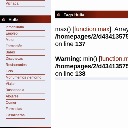
Vichada
Tags Huila
Huila
Inmobiliaria
max() [
function.max
]: Arr
Empleo
/homepages/2/d4341357
Motor
on line
137
Formación
Bares
Warning
: min() [
function.
Discotecas
/homepages/2/d4341357
Restaurantes
Ocio
on line
138
Monumentos y entorno
Viajar
Buscando a ...
Alojarse
Comer
Farmacias
Gasolineras