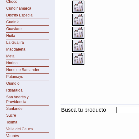
Chocó
Cundinamarca
Distrito Especial
Guainía
Guaviare
Huila
La Guajira
Magdalena
Meta
Narino
Norte de Santander
Putumayo
Quindío
Risaralda
San Andrés y
Providencia
Santander
Busca tu producto
Sucre
Tolima
Valle del Cauca
Vaupés