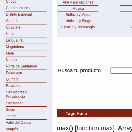
Chocó
Arte y animaciones
Cundinamarca
Música
Distrito Especial
Belleza y Moda
Guainía
Noticias y Blogs
Ciencia y Tecnología
V
Guaviare
Huila
La Guajira
Magdalena
Meta
Narino
Norte de Santander
Busca tu producto
Putumayo
Quindío
Risaralda
San Andrés y
Providencia
Santander
Sucre
Tags Huila
Tolima
Valle del Cauca
max() [
function.max
]: Arr
Vaupés