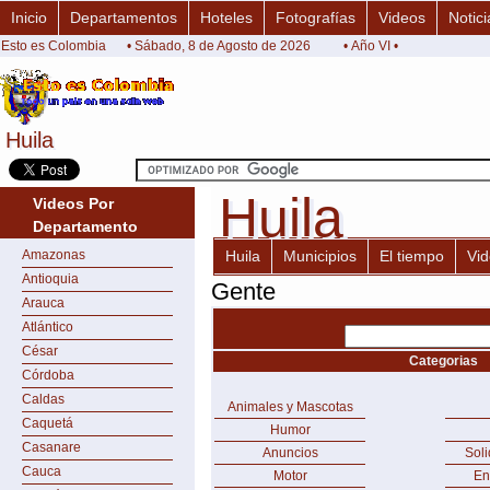
Inicio
Departamentos
Hoteles
Fotografías
Videos
Notici
Esto es Colombia
• Sábado, 8 de Agosto de 2026
• Año VI •
Huila
Huila
Huila
Huila
Videos Por
Departamento
Amazonas
Huila
Municipios
El tiempo
Vi
Antioquia
Gente
Arauca
Atlántico
César
Categorias
Córdoba
Caldas
Animales y Mascotas
Caquetá
Humor
Casanare
Anuncios
Sol
Cauca
Motor
En