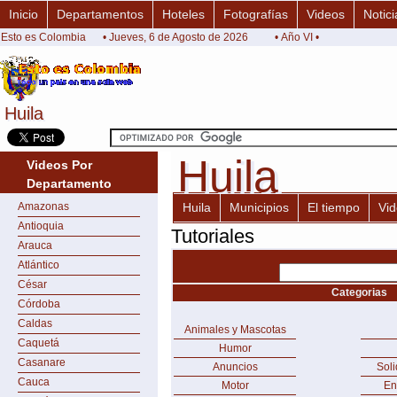
Inicio
Departamentos
Hoteles
Fotografías
Videos
Notici
Esto es Colombia
• Jueves, 6 de Agosto de 2026
• Año VI •
Huila
Huila
Huila
Huila
Videos Por
Departamento
Amazonas
Huila
Municipios
El tiempo
Vi
Antioquia
Tutoriales
Arauca
Atlántico
César
Categorias
Córdoba
Caldas
Animales y Mascotas
Caquetá
Humor
Casanare
Anuncios
Sol
Cauca
Motor
En