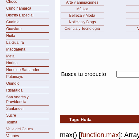
Chocó
Arte y animaciones
Cundinamarca
Música
Distrito Especial
Belleza y Moda
Guainía
Noticias y Blogs
Ciencia y Tecnología
V
Guaviare
Huila
La Guajira
Magdalena
Meta
Narino
Norte de Santander
Busca tu producto
Putumayo
Quindío
Risaralda
San Andrés y
Providencia
Santander
Sucre
Tags Huila
Tolima
Valle del Cauca
max() [
function.max
]: Arr
Vaupés