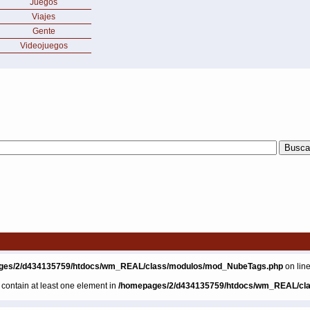
Juegos
Viajes
Gente
Videojuegos
ges/2/d434135759/htdocs/wm_REAL/class/modulos/mod_NubeTags.php
on lin
t contain at least one element in
/homepages/2/d434135759/htdocs/wm_REAL/cl