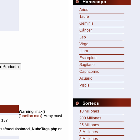
Horoscopo
Aries
Tauro
Geminis
Cáncer
Leo
Virgo
Libra
Escorpion
Sagitario
Capricornio
Acuario
Piscis
Sorteos
10 Millones
Warning
: max()
[
function.max
]: Array must
200 Millones
e
137
25 Millones
ass/modulos/mod_NubeTags.php
on
3 Milliones
5 Milliones