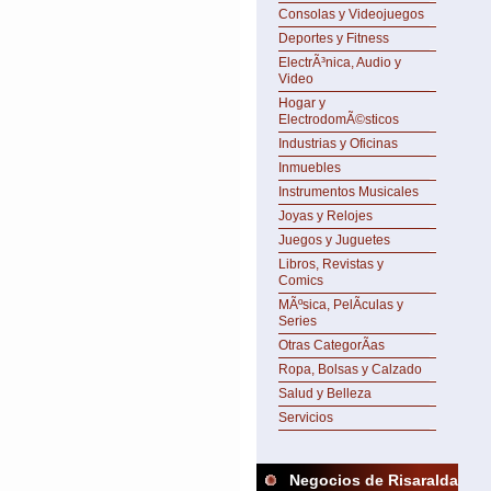
Consolas y Videojuegos
Deportes y Fitness
ElectrÃ³nica, Audio y
Video
Hogar y
ElectrodomÃ©sticos
Industrias y Oficinas
Inmuebles
Instrumentos Musicales
Joyas y Relojes
Juegos y Juguetes
Libros, Revistas y
Comics
MÃºsica, PelÃ­culas y
Series
Otras CategorÃ­as
Ropa, Bolsas y Calzado
Salud y Belleza
Servicios
Negocios de Risaralda