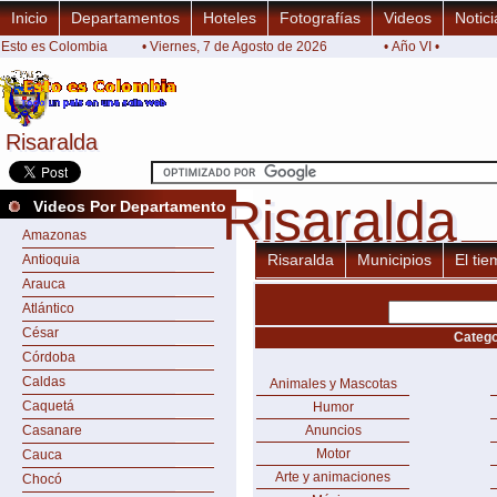
Inicio
Departamentos
Hoteles
Fotografías
Videos
Notici
Esto es Colombia
• Viernes, 7 de Agosto de 2026
• Año VI •
Risaralda
Risaralda
Risaralda
Risaralda
Videos Por Departamento
Amazonas
Risaralda
Municipios
El ti
Antioquia
Arauca
Atlántico
César
Catego
Córdoba
Caldas
Animales y Mascotas
Caquetá
Humor
Casanare
Anuncios
Motor
Cauca
Arte y animaciones
Chocó