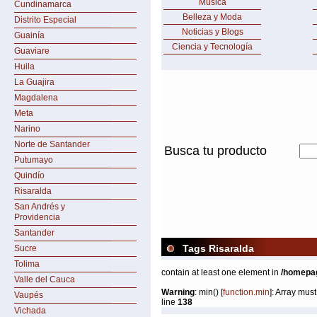
Música
Cundinamarca
Belleza y Moda
Distrito Especial
Noticias y Blogs
Guainía
Ciencia y Tecnología
Guaviare
Huila
La Guajira
Magdalena
Meta
Narino
Norte de Santander
Busca tu producto
Putumayo
Quindío
Risaralda
San Andrés y
Providencia
Santander
Tags Risaralda
Sucre
Tolima
contain at least one element in
/homepa
Valle del Cauca
Warning
: min() [
function.min
]: Array mus
Vaupés
line
138
Vichada