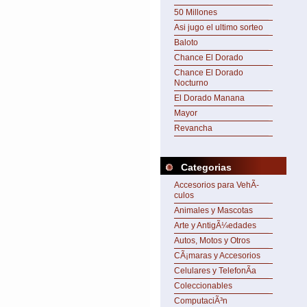
50 Millones
Asi jugo el ultimo sorteo
Baloto
Chance El Dorado
Chance El Dorado
Nocturno
El Dorado Manana
Mayor
Revancha
Categorias
Accesorios para VehÃ­
culos
Animales y Mascotas
Arte y AntigÃ¼edades
Autos, Motos y Otros
CÃ¡maras y Accesorios
Celulares y TelefonÃ­a
Coleccionables
ComputaciÃ³n