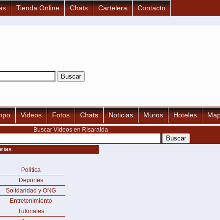
as
Tienda Online
Chats
Cartelera
Contacto
empo
Videos
Fotos
Chats
Noticias
Muros
Hoteles
Map
Buscar Videos en Risaralda
rias
Politica
Deportes
Solidaridad y ONG
Entretenimiento
Tutoriales