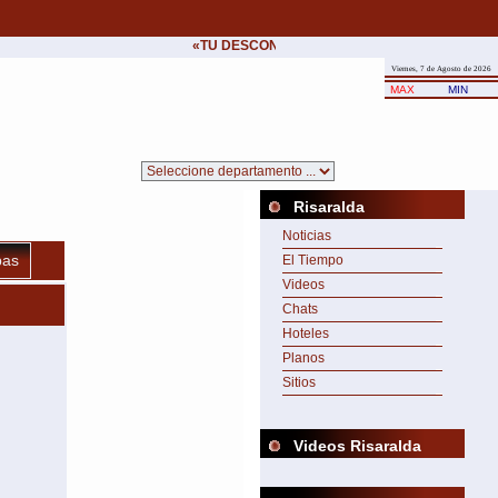
«TU DESCONFIANZA ME INQUIETA Y TU SILENC
Viernes, 7 de Agosto de 2026
MAX
MIN
Risaralda
Noticias
as
El Tiempo
Videos
Chats
Hoteles
Planos
Sitios
Videos Risaralda