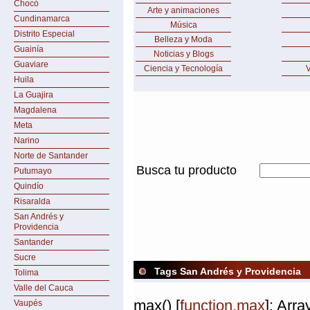
Chocó
Arte y animaciones
Cundinamarca
Música
Distrito Especial
Belleza y Moda
Guainía
Noticias y Blogs
Guaviare
Ciencia y Tecnología
V
Huila
La Guajira
Magdalena
Meta
Narino
Norte de Santander
Busca tu producto
Putumayo
Quindío
Risaralda
San Andrés y
Providencia
Santander
Sucre
Tags San Andrés y Providencia
Tolima
Valle del Cauca
max() [
function.max
]: Arr
Vaupés