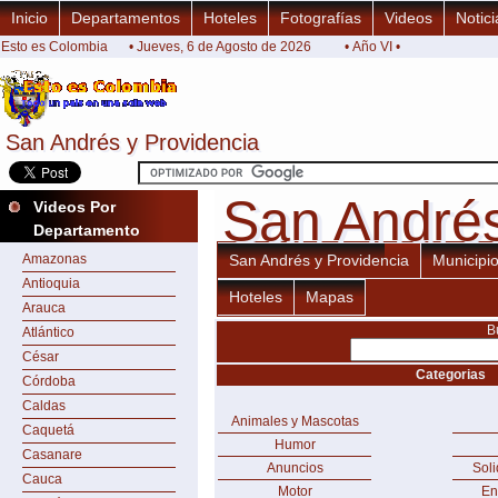
Inicio
Departamentos
Hoteles
Fotografías
Videos
Notici
Esto es Colombia
• Jueves, 6 de Agosto de 2026
• Año VI •
San Andrés y Providencia
San Andrés y Providencia
San Andrés
San Andrés
Videos Por
Departamento
Amazonas
San Andrés y Providencia
Municipi
Antioquia
Hoteles
Mapas
Arauca
B
Atlántico
César
Categorias
Córdoba
Caldas
Animales y Mascotas
Caquetá
Humor
Casanare
Anuncios
Sol
Cauca
Motor
En